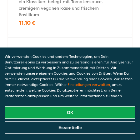
ein Klassiker: belegt mit Tomatensauce,
cremigem veganen Käse und frischem
Basilikum
11,10 €
Vegane Pizza Spinat
Wir verwenden Cookies und andere Technologien, um Dein
mit Spinat und Knoblauch
Benutzererlebnis zu verbessern und zu personalisieren, für Analysen zur
12,10 €
Optimierung und Werbung in Zusammenarbeit mit Dritten. Wir
verwenden unsere eigenen Cookies und Cookies von Dritten. Wenn Du
auf OK klickst, akzeptierst Du die Verwendung aller Cookies. Wir setzen
immer notwendige Cookies. Wähle
Einstellungen verwalten
, um zu
entscheiden, welche Cookies Du akzeptieren möchtest, um Deine
Vegane Pizza
Präferenzen anzupassen und um weitere Informationen zu finden.
mit Zwiebeln, Paprika, Champis, Broccoli,
Mais und Oliven
OK
13,20 €
Online Essen Bestellen
Essentielle