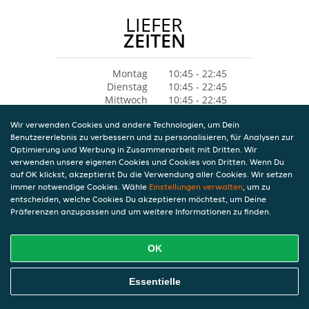
LIEFER
ZEITEN
Montag
10:45 - 22:45
Dienstag
10:45 - 22:45
Mittwoch
10:45 - 22:45
Donnerstag
10:45 - 22:45
Wir verwenden Cookies und andere Technologien, um Dein
Freitag
10:45 - 22:45
Benutzererlebnis zu verbessern und zu personalisieren, für Analysen zur
Samstag
10:45 - 22:45
Optimierung und Werbung in Zusammenarbeit mit Dritten. Wir
Sonntag
10:45 - 22:45
verwenden unsere eigenen Cookies und Cookies von Dritten. Wenn Du
auf OK klickst, akzeptierst Du die Verwendung aller Cookies. Wir setzen
immer notwendige Cookies. Wähle
Einstellungen verwalten
, um zu
entscheiden, welche Cookies Du akzeptieren möchtest, um Deine
Präferenzen anzupassen und um weitere Informationen zu finden.
OK
Essentielle