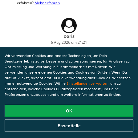
erfahren?
Mehr erfahren
Doris
6 Aug 2026 um 21:21
Schnitzel und beilagen haben gut geschmeckt,
Wir verwenden Cookies und andere Technologien, um Dein
leider waren sie überhaupt nicht gewürzt.
Benutzererlebnis zu verbessern und zu personalisieren, für Analysen zur
Optimierung und Werbung in Zusammenarbeit mit Dritten. Wir
verwenden unsere eigenen Cookies und Cookies von Dritten. Wenn Du
auf OK klickst, akzeptierst Du die Verwendung aller Cookies. Wir setzen
immer notwendige Cookies. Wähle
Einstellungen verwalten
, um zu
entscheiden, welche Cookies Du akzeptieren möchtest, um Deine
Präferenzen anzupassen und um weitere Informationen zu finden.
OK
Essentielle